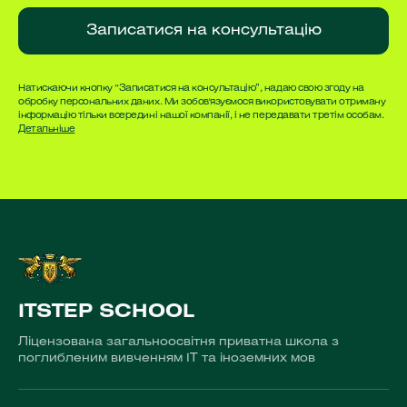
Записатися на консультацію
Натискаючи кнопку “Записатися на консультацію”, надаю свою згоду на
обробку персональних даних. Ми зобов'язуємося використовувати отриману
інформацію тільки всередині нашої компанії, і не передавати третім особам.
Детальніше
ITSTEP SCHOOL
Ліцензована загальноосвітня приватна школа з
поглибленим вивченням ІТ та іноземних мов