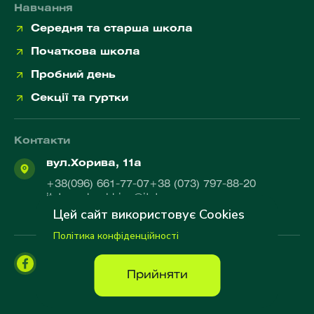
Навчання
Середня та старша школа
Початкова школа
Пробний день
Секції та гуртки
Контакти
вул.Хорива, 11а
+38(096) 661-77-07
+38 (073) 797-88-20
itstepschool.kiev@itstep.org
Цей сайт використовує Cookies
10:00-19:00
Політика конфіденційності
Прийняти
© 2026 ITSTEP SCHOOL. Усі права захищено